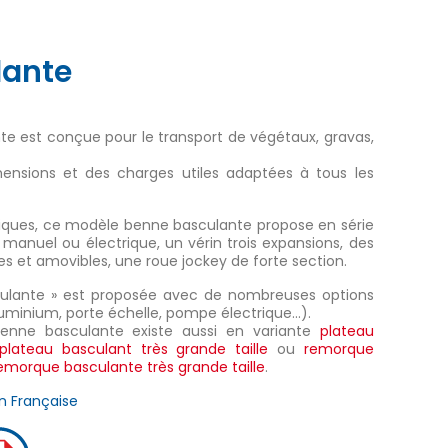
ante
e est conçue pour le transport de végétaux, gravas,
ensions et des charges utiles adaptées à tous les
niques, ce modèle benne basculante propose en série
anuel ou électrique, un vérin trois expansions, des
les et amovibles, une roue jockey de forte section.
lante » est proposée avec de nombreuses options
aluminium, porte échelle, pompe électrique…).
enne basculante existe aussi en variante
plateau
plateau basculant très grande taille
ou
remorque
emorque basculante très grande taille
.
n Française