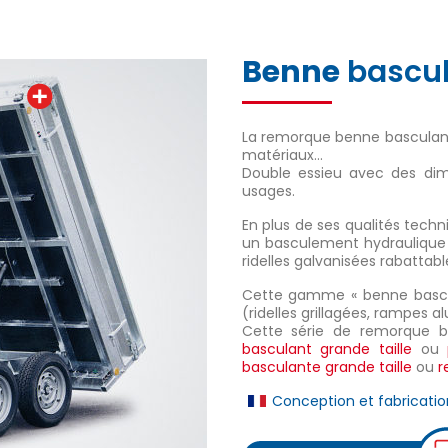
Benne
bascul
La remorque benne basculant
matériaux…
Double essieu avec des dim
usages.
En plus de ses qualités tech
un basculement hydraulique m
ridelles galvanisées rabattab
Cette gamme « benne bascu
(ridelles grillagées, rampes 
Cette série de remorque b
basculant grande taille
ou
basculante grande taille
ou
r
Conception et fabricatio